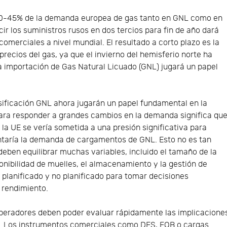
 30-45% de la demanda europea de gas tanto en GNL como en
cir los suministros rusos en dos tercios para fin de año dará
comerciales a nivel mundial. El resultado a corto plazo es la
precios del gas, ya que el invierno del hemisferio norte ha
La importación de Gas Natural Licuado (GNL) jugará un papel
sificación GNL ahora jugarán un papel fundamental en la
ara responder a grandes cambios en la demanda significa qu
 la UE se vería sometida a una presión significativa para
ntaría la demanda de cargamentos de GNL. Esto no es tan
deben equilibrar muchas variables, incluido el tamaño de la
ponibilidad de muelles, el almacenamiento y la gestión de
 planificado y no planificado para tomar decisiones
 rendimiento.
 operadores deben poder evaluar rápidamente las implicacione
as. Los instrumentos comerciales como DES, FOB o cargas