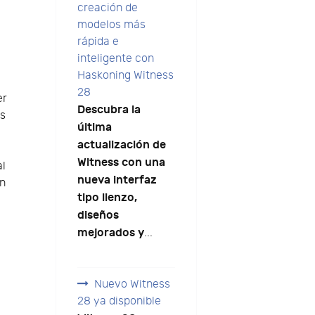
creación de
modelos más
rápida e
inteligente con
Haskoning Witness
28
er
Descubra la
es
última
actualización de
Witness con una
al
nueva interfaz
en
tipo lienzo,
diseños
mejorados y
...
Nuevo Witness
28 ya disponible