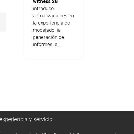
Witness 28
introduce
actualizaciones en
la experiencia de
modelado, la
generación de
informes, el...
experiencia y servicio.
lítica de Privacidad