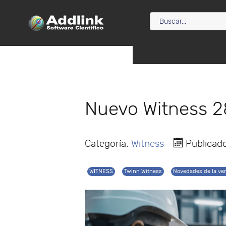
Nuevo Witness 28
Categoría:
Witness
Publicad
WITNESS
Twinn Witness
Novedades de la ve