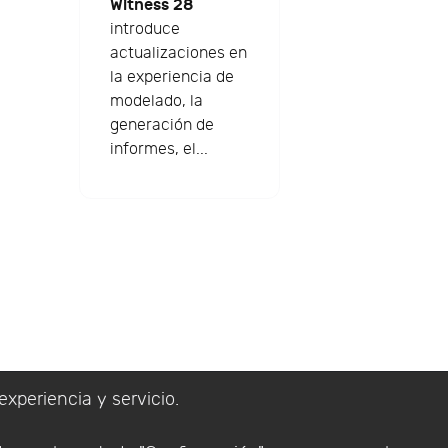
Witness 28
introduce
actualizaciones en
la experiencia de
modelado, la
generación de
informes, el...
experiencia y servicio.
lítica de Privacidad