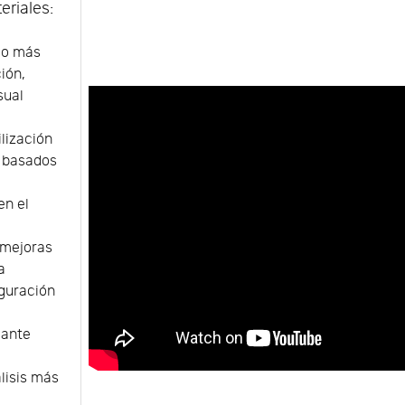
eriales:
do más
ión,
sual
ilización
 basados
en el
 mejoras
a
iguración
iante
álisis más