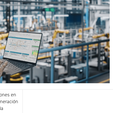
iones en
eneración
la