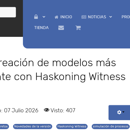
INICIO
NOTICIAS
PRO
TIENDA
creación de modelos más
ente con Haskoning Witness
: 07 Julio 2026
Visto: 407
cretos
Novedades de la versión
Haskoning Witness
simulación de procesos