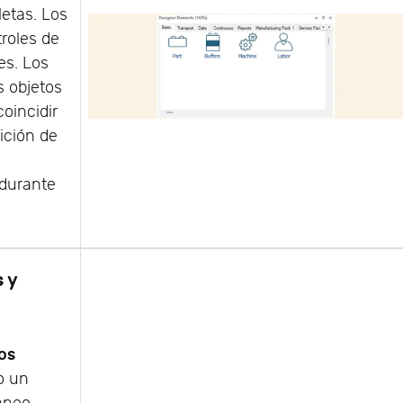
etas. Los
roles de
es. Los
s objetos
oincidir
ición de
durante
.
s y
os
no un