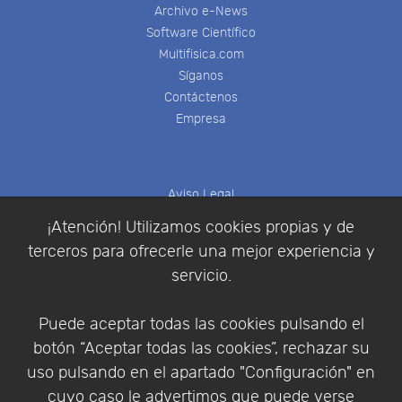
Archivo e-News
Software Científico
Multifisica.com
Síganos
Contáctenos
Empresa
Aviso Legal
Política de Cookies
¡Atención! Utilizamos cookies propias y de
Política de Privacidad
terceros para ofrecerle una mejor experiencia y
Condiciones de compra
servicio.
Identificarse
Registrarse
Puede aceptar todas las cookies pulsando el
botón “Aceptar todas las cookies”, rechazar su
uso pulsando en el apartado "Configuración" en
cuyo caso le advertimos que puede verse