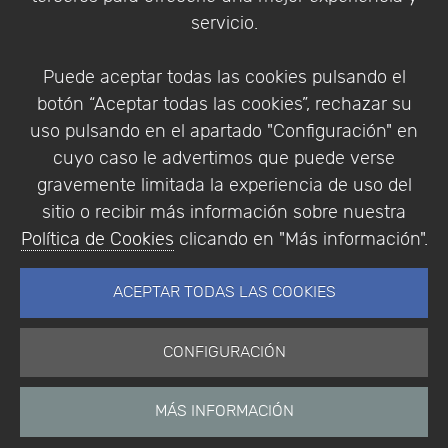
Condiciones de compra
servicio.
Identificarse
Registrarse
Puede aceptar todas las cookies pulsando el
botón “Aceptar todas las cookies”, rechazar su
uso pulsando en el apartado "Configuración" en
cuyo caso le advertimos que puede verse
Empresa
|
Aviso Legal
|
Política de Privacidad
|
gravemente limitada la experiencia de uso del
Política de Cookies
sitio o recibir más información sobre nuestra
© Copyright 1994 - 2026. Addlink Software
Política de Cookies
clicando en "Más información".
Científico, S.L.
Distribuidor de soluciones software para España y
ACEPTAR TODAS LAS COOKIES
Portugal.
CONFIGURACIÓN
MÁS INFORMACIÓN