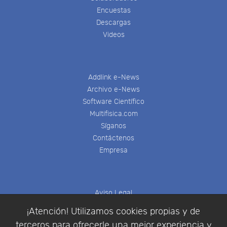
Encuestas
Descargas
Videos
Addlink e-News
Archivo e-News
Software Científico
Multifisica.com
Síganos
Contáctenos
Empresa
Aviso Legal
Política de Cookies
¡Atención! Utilizamos cookies propias y de
Política de Privacidad
terceros para ofrecerle una mejor experiencia y