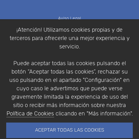
Aviso Legal
Política de Cookies
¡Atención! Utilizamos cookies propias y de
Política de Privacidad
terceros para ofrecerle una mejor experiencia y
Condiciones de compra
servicio.
Identificarse
Registrarse
Puede aceptar todas las cookies pulsando el
botón “Aceptar todas las cookies”, rechazar su
uso pulsando en el apartado "Configuración" en
cuyo caso le advertimos que puede verse
Empresa
|
Aviso Legal
|
Política de Privacidad
|
gravemente limitada la experiencia de uso del
Política de Cookies
sitio o recibir más información sobre nuestra
© Copyright 1994 - 2026. Addlink Software
Política de Cookies
clicando en "Más información".
Científico, S.L.
Distribuidor de soluciones software para España y
ACEPTAR TODAS LAS COOKIES
Portugal.