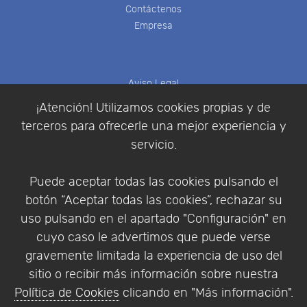
Contáctenos
Empresa
Aviso Legal
Política de Cookies
¡Atención! Utilizamos cookies propias y de
Política de Privacidad
terceros para ofrecerle una mejor experiencia y
Condiciones de compra
servicio.
Identificarse
Registrarse
Puede aceptar todas las cookies pulsando el
botón “Aceptar todas las cookies”, rechazar su
uso pulsando en el apartado "Configuración" en
cuyo caso le advertimos que puede verse
Empresa
|
Aviso Legal
|
Política de Privacidad
|
gravemente limitada la experiencia de uso del
Política de Cookies
sitio o recibir más información sobre nuestra
© Copyright 1994 - 2026. Addlink Software
Política de Cookies
clicando en "Más información".
Científico, S.L.