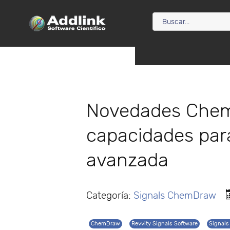
Novedades Chem
capacidades para
avanzada
Categoría:
Signals ChemDraw
ChemDraw
Revvity Signals Software
Signal