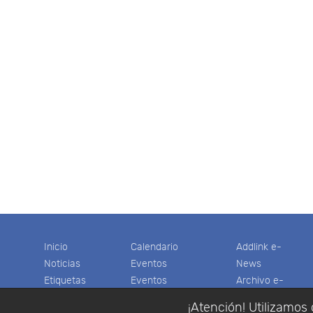
Inicio
Calendario
Addlink e-
Noticias
Eventos
News
Etiquetas
Eventos
Archivo e-
Productos
pasados
News
¡Atención! Utilizamos 