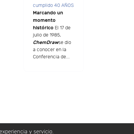
cumplido 40 AÑOS
Marcando un
momento
histórico
El 17 de
julio de 1985,
ChemDraw
se dio
a conocer en la
Conferencia de...
experiencia y servicio.