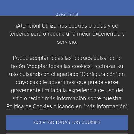
Aviso Legal
Política de Cookies
¡Atención! Utilizamos cookies propias y de
Política de Privacidad
terceros para ofrecerle una mejor experiencia y
Condiciones de compra
servicio.
Identificarse
Registrarse
Puede aceptar todas las cookies pulsando el
botón “Aceptar todas las cookies”, rechazar su
uso pulsando en el apartado "Configuración" en
cuyo caso le advertimos que puede verse
Empresa
|
Aviso Legal
|
Política de Privacidad
|
gravemente limitada la experiencia de uso del
Política de Cookies
sitio o recibir más información sobre nuestra
© Copyright 1994 - 2026. Addlink Software
Política de Cookies
clicando en "Más información".
Científico, S.L.
Distribuidor de soluciones software para España y
ACEPTAR TODAS LAS COOKIES
Portugal.