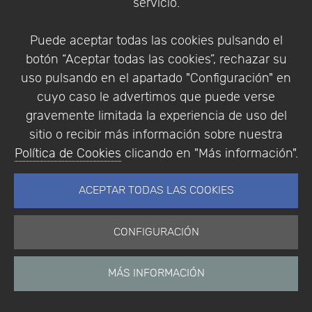
servicio.
Puede aceptar todas las cookies pulsando el
botón “Aceptar todas las cookies”, rechazar su
uso pulsando en el apartado "Configuración" en
cuyo caso le advertimos que puede verse
gravemente limitada la experiencia de uso del
sitio o recibir más información sobre nuestra
Política de Cookies
clicando en "Más información".
ACEPTAR TODAS LAS COOKIES
También se pueden seleccionar usuarios y realizar
cambios en los usuarios seleccionados, ya sea la
CONFIGURACIÓN
desactivación o cambios en las licencias, grupos de
sistemas y/o roles. Se pueden realizar cambios
MÁS INFORMACIÓN
masivos para agregar, eliminar o actualizar las
licencias, roles y/o grupos de sistemas