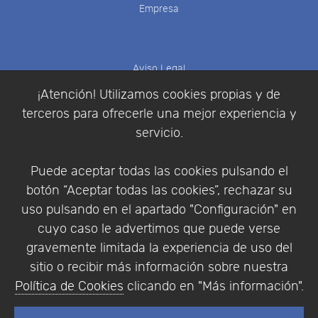
Empresa
Aviso Legal
Política de Cookies
¡Atención! Utilizamos cookies propias y de
Política de Privacidad
terceros para ofrecerle una mejor experiencia y
Condiciones de compra
servicio.
Identificarse
Registrarse
Puede aceptar todas las cookies pulsando el
botón “Aceptar todas las cookies”, rechazar su
uso pulsando en el apartado "Configuración" en
cuyo caso le advertimos que puede verse
Empresa
|
Aviso Legal
|
Política de Privacidad
|
gravemente limitada la experiencia de uso del
Política de Cookies
sitio o recibir más información sobre nuestra
© Copyright 1994 - 2026. Addlink Software
Política de Cookies
clicando en "Más información".
Científico, S.L.
Distribuidor de soluciones software para España y