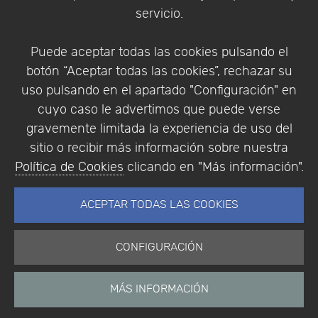
Condiciones de compra
servicio.
Identificarse
Registrarse
Puede aceptar todas las cookies pulsando el
botón “Aceptar todas las cookies”, rechazar su
uso pulsando en el apartado "Configuración" en
cuyo caso le advertimos que puede verse
Empresa
|
Aviso Legal
|
Política de Privacidad
|
gravemente limitada la experiencia de uso del
Política de Cookies
sitio o recibir más información sobre nuestra
© Copyright 1994 - 2026. Addlink Software
Política de Cookies
clicando en "Más información".
Científico, S.L.
Distribuidor de soluciones software para España y
ACEPTAR TODAS LAS COOKIES
Portugal.
CONFIGURACIÓN
MÁS INFORMACIÓN