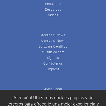
Encuestas
Descargas
Videos
Addlink e-News
Archivo e-News
Software Científico
Multifisica.com
Síganos
Contáctenos
Empresa
Aviso Legal
Política de Cookies
¡Atención! Utilizamos cookies propias y de
Política de Privacidad
terceros para ofrecerle una mejor experiencia y