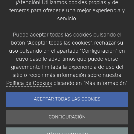
¡Atención! Utilizamos cookies propias y de
Política de Privacidad
terceros para ofrecerle una mejor experiencia y
Condiciones de compra
servicio.
Identificarse
Registrarse
Puede aceptar todas las cookies pulsando el
botón “Aceptar todas las cookies”, rechazar su
uso pulsando en el apartado "Configuración" en
cuyo caso le advertimos que puede verse
Empresa
|
Aviso Legal
|
Política de Privacidad
|
gravemente limitada la experiencia de uso del
Política de Cookies
sitio o recibir más información sobre nuestra
© Copyright 1994 - 2026. Addlink Software
Política de Cookies
clicando en "Más información".
Científico, S.L.
Distribuidor de soluciones software para España y
ACEPTAR TODAS LAS COOKIES
Portugal.
CONFIGURACIÓN