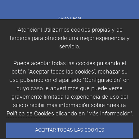
Aviso Legal
Política de Cookies
¡Atención! Utilizamos cookies propias y de
Política de Privacidad
terceros para ofrecerle una mejor experiencia y
Condiciones de compra
servicio.
Identificarse
Registrarse
Puede aceptar todas las cookies pulsando el
botón “Aceptar todas las cookies”, rechazar su
uso pulsando en el apartado "Configuración" en
cuyo caso le advertimos que puede verse
Empresa
|
Aviso Legal
|
Política de Privacidad
|
gravemente limitada la experiencia de uso del
Política de Cookies
sitio o recibir más información sobre nuestra
© Copyright 1994 - 2026. Addlink Software
Política de Cookies
clicando en "Más información".
Científico, S.L.
Distribuidor de soluciones software para España y
ACEPTAR TODAS LAS COOKIES
Portugal.