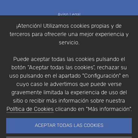
Aviso Legal
Política de Cookies
¡Atención! Utilizamos cookies propias y de
Política de Privacidad
terceros para ofrecerle una mejor experiencia y
Condiciones de compra
servicio.
Identificarse
Registrarse
Puede aceptar todas las cookies pulsando el
botón “Aceptar todas las cookies”, rechazar su
uso pulsando en el apartado "Configuración" en
cuyo caso le advertimos que puede verse
Empresa
|
Aviso Legal
|
Política de Privacidad
|
gravemente limitada la experiencia de uso del
Política de Cookies
sitio o recibir más información sobre nuestra
© Copyright 1994 - 2026. Addlink Software
Política de Cookies
clicando en "Más información".
Científico, S.L.
Distribuidor de soluciones software para España y
ACEPTAR TODAS LAS COOKIES
Portugal.