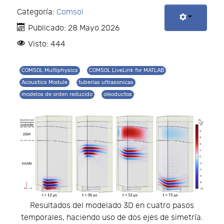
Categoría:
Comsol
Publicado: 28 Mayo 2026
Visto: 444
COMSOL Multiphysics
COMSOL LiveLink for MATLAB
Acoustics Module
tuberías ultrasonicas
modelos de orden reducido
oleoductos
Resultados del modelado 3D en cuatro pasos
temporales, haciendo uso de dos ejes de simetría.