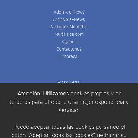
Addlink e-News
Archivo e-News
Software Científico
Multifisica.com
Síganos
Contáctenos
Empresa
Aviso Legal
Política de Cookies
¡Atención! Utilizamos cookies propias y de
Política de Privacidad
terceros para ofrecerle una mejor experiencia y
Condiciones de compra
servicio.
Identificarse
Registrarse
Puede aceptar todas las cookies pulsando el
botón “Aceptar todas las cookies”, rechazar su