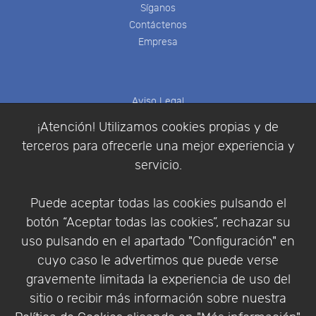
Síganos
Contáctenos
Empresa
Aviso Legal
Política de Cookies
¡Atención! Utilizamos cookies propias y de
Política de Privacidad
terceros para ofrecerle una mejor experiencia y
Condiciones de compra
servicio.
Identificarse
Registrarse
Puede aceptar todas las cookies pulsando el
botón “Aceptar todas las cookies”, rechazar su
uso pulsando en el apartado "Configuración" en
cuyo caso le advertimos que puede verse
Empresa
|
Aviso Legal
|
Política de Privacidad
|
gravemente limitada la experiencia de uso del
Política de Cookies
sitio o recibir más información sobre nuestra
© Copyright 1994 - 2026. Addlink Software