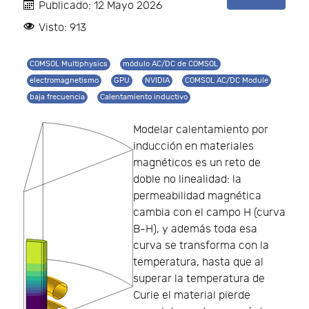
Publicado: 12 Mayo 2026
Visto: 913
COMSOL Multiphysics
módulo AC/DC de COMSOL
electromagnetismo
GPU
NVIDIA
COMSOL AC/DC Module
baja frecuencia
Calentamiento inductivo
Modelar calentamiento por
inducción en materiales
magnéticos es un reto de
doble no linealidad: la
permeabilidad magnética
cambia con el campo H (curva
B-H), y además toda esa
curva se transforma con la
temperatura, hasta que al
superar la temperatura de
Curie el material pierde