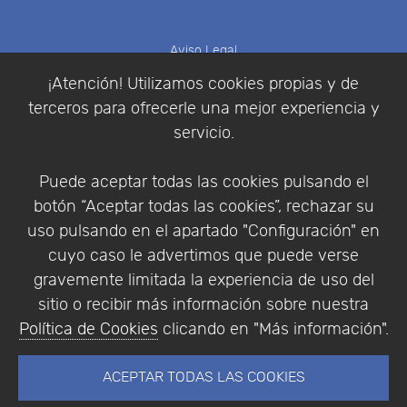
Aviso Legal
Política de Cookies
¡Atención! Utilizamos cookies propias y de
Política de Privacidad
terceros para ofrecerle una mejor experiencia y
Condiciones de compra
servicio.
Identificarse
Registrarse
Puede aceptar todas las cookies pulsando el
botón “Aceptar todas las cookies”, rechazar su
uso pulsando en el apartado "Configuración" en
cuyo caso le advertimos que puede verse
Empresa
|
Aviso Legal
|
Política de Privacidad
|
gravemente limitada la experiencia de uso del
Política de Cookies
sitio o recibir más información sobre nuestra
© Copyright 1994 - 2026. Addlink Software
Política de Cookies
clicando en "Más información".
Científico, S.L.
Distribuidor de soluciones software para España y
ACEPTAR TODAS LAS COOKIES
Portugal.