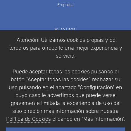
Empresa
Aviso Legal
Política de Cookies
¡Atención! Utilizamos cookies propias y de
Política de Privacidad
terceros para ofrecerle una mejor experiencia y
Condiciones de compra
servicio.
Identificarse
Registrarse
Puede aceptar todas las cookies pulsando el
botón “Aceptar todas las cookies”, rechazar su
uso pulsando en el apartado "Configuración" en
cuyo caso le advertimos que puede verse
Empresa
|
Aviso Legal
|
Política de Privacidad
|
gravemente limitada la experiencia de uso del
Política de Cookies
sitio o recibir más información sobre nuestra
© Copyright 1994 - 2026. Addlink Software
Política de Cookies
clicando en "Más información".
Científico, S.L.
Distribuidor de soluciones software para España y