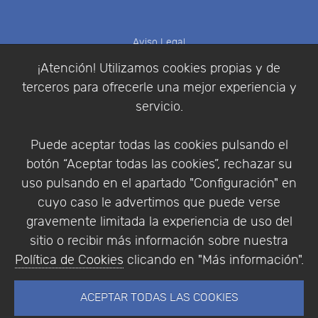
Aviso Legal
Política de Cookies
¡Atención! Utilizamos cookies propias y de
Política de Privacidad
terceros para ofrecerle una mejor experiencia y
Condiciones de compra
servicio.
Identificarse
Registrarse
Puede aceptar todas las cookies pulsando el
botón “Aceptar todas las cookies”, rechazar su
uso pulsando en el apartado "Configuración" en
cuyo caso le advertimos que puede verse
Empresa
|
Aviso Legal
|
Política de Privacidad
|
gravemente limitada la experiencia de uso del
Política de Cookies
sitio o recibir más información sobre nuestra
© Copyright 1994 - 2026. Addlink Software
Política de Cookies
clicando en "Más información".
Científico, S.L.
Distribuidor de soluciones software para España y
ACEPTAR TODAS LAS COOKIES
Portugal.