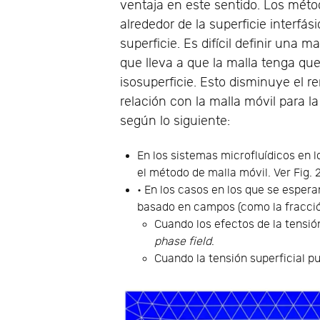
ventaja en este sentido. Los mét
alrededor de la superficie interfás
superficie. Es difícil definir una m
que lleva a que la malla tenga qu
isosuperficie. Esto disminuye el
relación con la malla móvil para l
según lo siguiente:
En los sistemas microfluídicos en 
el método de malla móvil. Ver Fig. 2
• En los casos en los que se esper
basado en campos (como la fracció
Cuando los efectos de la tensió
phase field
.
Cuando la tensión superficial p