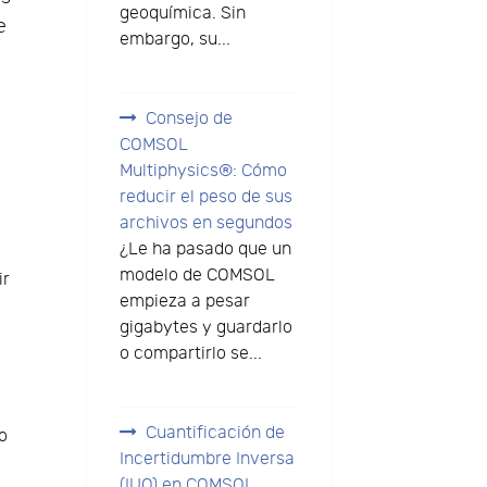
geoquímica. Sin
e
embargo, su...
Consejo de
COMSOL
Multiphysics®: Cómo
reducir el peso de sus
archivos en segundos
¿Le ha pasado que un
modelo de COMSOL
ir
empieza a pesar
gigabytes y guardarlo
o compartirlo se...
o
Cuantificación de
mo
Incertidumbre Inversa
(IUQ) en COMSOL