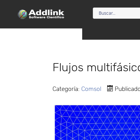
Flujos multifási
Categoría:
Comsol
Publicad