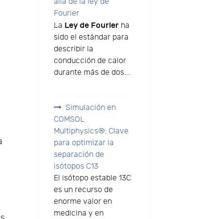
allá de la ley de
Fourier
Ley de Fourier
La
ha
sido el estándar para
describir la
conducción de calor
durante más de dos...
Simulación en
COMSOL
Multiphysics®: Clave
a
para optimizar la
separación de
isótopos C13
El isótopo estable 13C
es un recurso de
enorme valor en
medicina y en
os