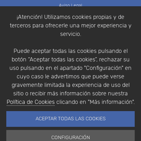
Aviso Legal
Política de Cookies
¡Atención! Utilizamos cookies propias y de
Política de Privacidad
terceros para ofrecerle una mejor experiencia y
Condiciones de compra
servicio.
Identificarse
Registrarse
Puede aceptar todas las cookies pulsando el
botón “Aceptar todas las cookies”, rechazar su
uso pulsando en el apartado "Configuración" en
cuyo caso le advertimos que puede verse
Empresa
|
Aviso Legal
|
Política de Privacidad
|
gravemente limitada la experiencia de uso del
Política de Cookies
sitio o recibir más información sobre nuestra
© Copyright 1994 - 2026. Addlink Software
Política de Cookies
clicando en "Más información".
Científico, S.L.
Distribuidor de soluciones software para España y
ACEPTAR TODAS LAS COOKIES
Portugal.
CONFIGURACIÓN