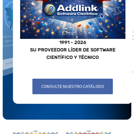
COMSOL
emática para el cálculo analítico que
ar álgebra simbólica, cálculo numérico,
1991 - 2026
iferenciales, gráficos y animaciones.
Herramienta de mode
SU PROVEEDOR LÍDER DE SOFTWARE
de fe
CIENTÍFICO Y TÉCNICO
MÁS INFORMACIÓN
MÁS
CONSULTE NUESTRO CATÁLOGO