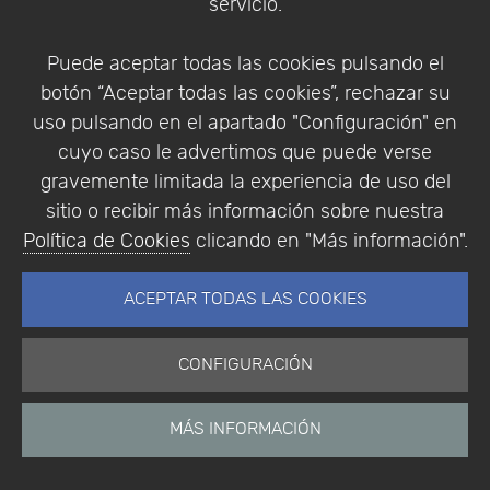
servicio.
Puede aceptar todas las cookies pulsando el
botón “Aceptar todas las cookies”, rechazar su
Inicio
uso pulsando en el apartado "Configuración" en
Noticias
cuyo caso le advertimos que puede verse
Etiquetas
Productos
gravemente limitada la experiencia de uso del
Soporte
sitio o recibir más información sobre nuestra
Tienda
Política de Cookies
clicando en "Más información".
Cesta
ACEPTAR TODAS LAS COOKIES
Calendario
CONFIGURACIÓN
Eventos
Eventos pasados
Colaboradores
MÁS INFORMACIÓN
Encuestas
Descargas