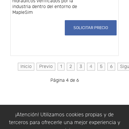
hidráulicos verificados por la
industria dentro del entorno de
MapleSim
SOLICITAR PRECIO
Inicio
Previo
1
2
3
4
5
6
Sigu
Página 4 de 6
Está aquí:
Inicio
¡Atención! Utilizamos cookies propias y de
terceros para ofrecerle una mejor experiencia y