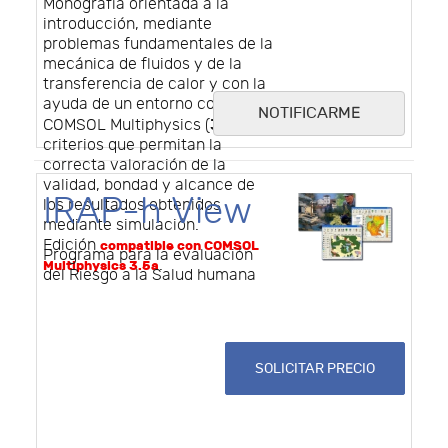
Monografía orientada a la
introducción, mediante
problemas fundamentales de la
mecánica de fluidos y de la
transferencia de calor y con la
ayuda de un entorno como
NOTIFICARME
3.5a
COMSOL Multiphysics (
), de
criterios que permitan la
correcta valoración de la
validad, bondad y alcance de
IRAP-h View
los resultados obtenidos
mediante simulación.
Edición
compatible con COMSOL
Programa para la evaluación
.
Multiphysics 3.5a
del Riesgo a la Salud humana
SOLICITAR PRECIO