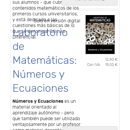
sus alumnos - que cubre los
contenidos matemáticos de los
primeros cursos universitarios,
y está dedicado a las
Solo en versión digital
cuestiones más básicas de lo
Laboratorio
que se denomina Cálculo
Diferencial.
de
Matemáticas:
12,40 €
Con IVA:
15,00 €
Números y
Ecuaciones
Números y Ecuaciones
es un
material orientado al
aprendizaje autónomo - pero
que también puede ser utilizado
ventajosamente por un profesor