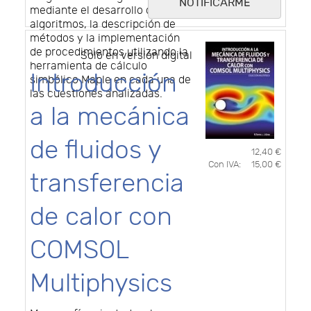
NOTIFICARME
mediante el desarrollo de
algoritmos, la descripción de
métodos y la implementación
de procedimientos utilizando la
Solo en versión digital
herramienta de cálculo
Introducción
simbólico Maple en cada una de
las cuestiones analizadas.
a la mecánica
de fluidos y
12,40 €
Con IVA:
15,00 €
transferencia
de calor con
COMSOL
Multiphysics