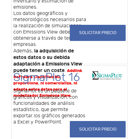
inventario y estimación de
emisiones.
Los datos geográficos y
meteorológicos necesarios para
la realización de simulaciones
con Emissions View deben
SOLICITAR PRECIO
obtenerse a través de terceras
empresas.
la adquisición de
Además,
estos datos o su debida
adaptación a Emissions View
puede tener un coste
.
Addlink
SigmaPlot 16
Software Científico NO
proporciona, ni comercializa, ni
adapta estos datos para el
SigmaPlot es un paquete de
modelizador Emissions View.
gráficos y visualización, con
funcionalidades de análisis
estadístico, que permite
exportar los gráficos generados
a Excel y PowerPoint.
SOLICITAR PRECIO