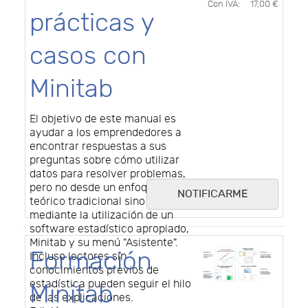
Con IVA:
17,00 €
prácticas y
casos con
Minitab
El objetivo de este manual es
ayudar a los emprendedores a
encontrar respuestas a sus
preguntas sobre cómo utilizar
datos para resolver problemas,
pero no desde un enfoque
NOTIFICARME
teórico tradicional sino
mediante la utilización de un
software estadístico apropiado,
Minitab y su menú "Asistente".
Formación
Incluso lectores sin
conocimientos previos de
estadística pueden seguir el hilo
Minitab
de las explicaciones.