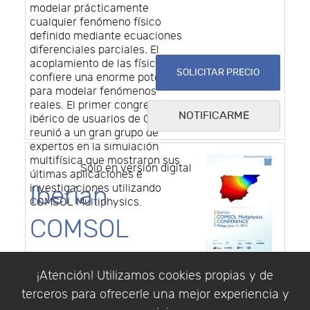
modelar prácticamente
cualquier fenómeno físico
definido mediante ecuaciones
diferenciales parciales. El
acoplamiento de las físicas le
SOLICITAR PRECIO
confiere una enorme potencia
para modelar fenómenos
reales. El primer congreso
NOTIFICARME
ibérico de usuarios de COMSOL
reunió a un gran grupo de
expertos en la simulación
multifísica que mostraron sus
Solo en versión digital
últimas aplicaciones e
Iberian
investigaciones utilizando
COMSOL Multiphysics.
COMSOL
Multiphysics
¡Atención! Utilizamos cookies propias y de
Conference
terceros para ofrecerle una mejor experiencia y