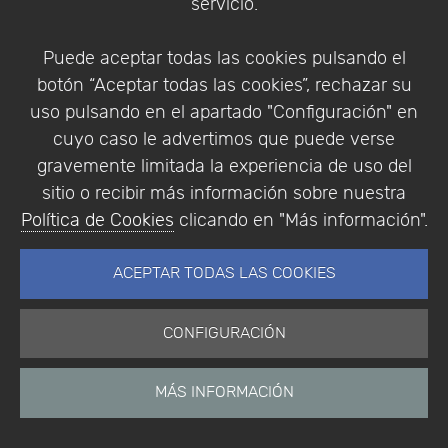
servicio.
2015 –
Puede aceptar todas las cookies pulsando el
Málaga, June
botón “Aceptar todas las cookies”, rechazar su
11, 2015:
uso pulsando en el apartado "Configuración" en
cuyo caso le advertimos que puede verse
Conference
gravemente limitada la experiencia de uso del
sitio o recibir más información sobre nuestra
book,
Política de Cookies
clicando en "Más información".
abstracts and
ACEPTAR TODAS LAS COOKIES
papers
CONFIGURACIÓN
COMSOL Multiphysics permite
modelar prácticamente
MÁS INFORMACIÓN
cualquier fenómeno físico
definido mediante ecuaciones
diferenciales parciales. El