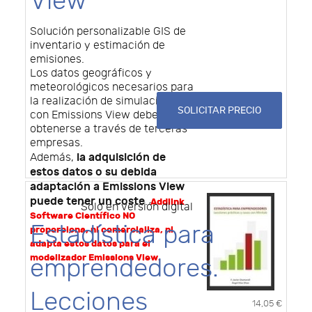
View
Solución personalizable GIS de
inventario y estimación de
emisiones.
Los datos geográficos y
meteorológicos necesarios para
la realización de simulaciones
SOLICITAR PRECIO
con Emissions View deben
obtenerse a través de terceras
empresas.
la adquisición de
Además,
estos datos o su debida
adaptación a Emissions View
puede tener un coste
.
Addlink
Solo en versión digital
Software Científico NO
Estadística para
proporciona, ni comercializa, ni
adapta estos datos para el
modelizador Emissions View.
emprendedores.
Lecciones
14,05 €