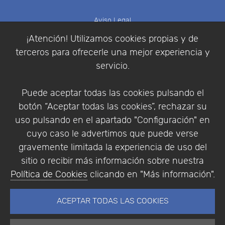
Aviso Legal
Política de Cookies
¡Atención! Utilizamos cookies propias y de
Política de Privacidad
terceros para ofrecerle una mejor experiencia y
Condiciones de compra
servicio.
Identificarse
Registrarse
Puede aceptar todas las cookies pulsando el
botón “Aceptar todas las cookies”, rechazar su
uso pulsando en el apartado "Configuración" en
cuyo caso le advertimos que puede verse
Empresa
|
Aviso Legal
|
Política de Privacidad
|
gravemente limitada la experiencia de uso del
Política de Cookies
sitio o recibir más información sobre nuestra
© Copyright 1994 - 2026. Addlink Software
Política de Cookies
clicando en "Más información".
Científico, S.L.
Distribuidor de soluciones software para España y
ACEPTAR TODAS LAS COOKIES
Portugal.