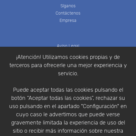
Síganos
Contáctenos
Empresa
Aviso Legal
Política de Cookies
¡Atención! Utilizamos cookies propias y de
Política de Privacidad
terceros para ofrecerle una mejor experiencia y
Condiciones de compra
servicio.
Identificarse
Registrarse
Puede aceptar todas las cookies pulsando el
botón “Aceptar todas las cookies”, rechazar su
uso pulsando en el apartado "Configuración" en
cuyo caso le advertimos que puede verse
Empresa
|
Aviso Legal
|
Política de Privacidad
|
gravemente limitada la experiencia de uso del
Política de Cookies
sitio o recibir más información sobre nuestra