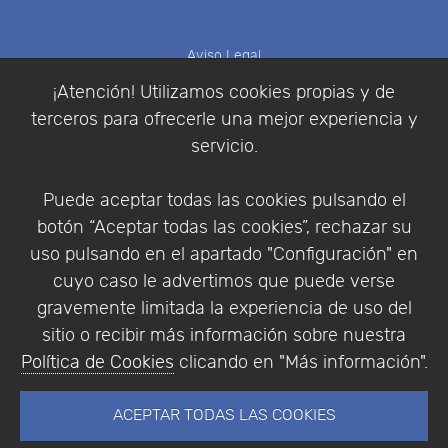
Aviso Legal
Política de Cookies
¡Atención! Utilizamos cookies propias y de
Política de Privacidad
terceros para ofrecerle una mejor experiencia y
Condiciones de compra
servicio.
Identificarse
Registrarse
Puede aceptar todas las cookies pulsando el
botón “Aceptar todas las cookies”, rechazar su
uso pulsando en el apartado "Configuración" en
cuyo caso le advertimos que puede verse
Empresa
|
Aviso Legal
|
Política de Privacidad
|
gravemente limitada la experiencia de uso del
Política de Cookies
sitio o recibir más información sobre nuestra
© Copyright 1994 - 2026. Addlink Software
Política de Cookies
clicando en "Más información".
Científico, S.L.
Distribuidor de soluciones software para España y
ACEPTAR TODAS LAS COOKIES
Portugal.