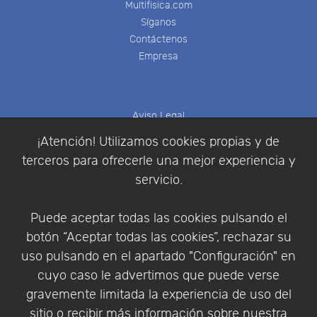
Multifisica.com
Síganos
Contáctenos
Empresa
Aviso Legal
Política de Cookies
¡Atención! Utilizamos cookies propias y de
Política de Privacidad
terceros para ofrecerle una mejor experiencia y
Condiciones de compra
servicio.
Identificarse
Registrarse
Puede aceptar todas las cookies pulsando el
botón “Aceptar todas las cookies”, rechazar su
uso pulsando en el apartado "Configuración" en
cuyo caso le advertimos que puede verse
Empresa
|
Aviso Legal
|
Política de Privacidad
|
gravemente limitada la experiencia de uso del
Política de Cookies
sitio o recibir más información sobre nuestra