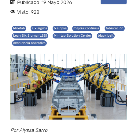
Publicado: 19 Mayo 2026
Visto: 928
Minitab
six sigma
6 sigma
mejora continua
fabricación
Lean Six Sigma (LSS)
Minitab Solution Center
black belt
excelencia operativa
Por Alyssa Sarro.