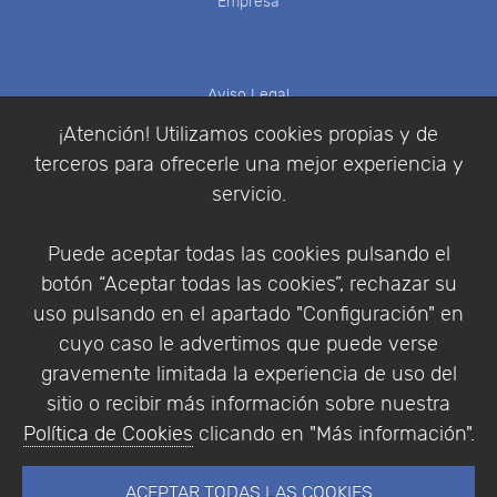
Empresa
Aviso Legal
Política de Cookies
¡Atención! Utilizamos cookies propias y de
Política de Privacidad
terceros para ofrecerle una mejor experiencia y
Condiciones de compra
servicio.
Identificarse
Registrarse
Puede aceptar todas las cookies pulsando el
botón “Aceptar todas las cookies”, rechazar su
uso pulsando en el apartado "Configuración" en
cuyo caso le advertimos que puede verse
Empresa
|
Aviso Legal
|
Política de Privacidad
|
gravemente limitada la experiencia de uso del
Política de Cookies
sitio o recibir más información sobre nuestra
© Copyright 1994 - 2026. Addlink Software
Política de Cookies
clicando en "Más información".
Científico, S.L.
Distribuidor de soluciones software para España y
ACEPTAR TODAS LAS COOKIES