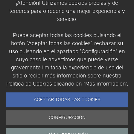
¡Atención! Utilizamos cookies propias y de
Política de Privacidad
terceros para ofrecerle una mejor experiencia y
Condiciones de compra
servicio.
Identificarse
Registrarse
Puede aceptar todas las cookies pulsando el
botón “Aceptar todas las cookies”, rechazar su
uso pulsando en el apartado "Configuración" en
cuyo caso le advertimos que puede verse
Empresa
|
Aviso Legal
|
Política de Privacidad
|
gravemente limitada la experiencia de uso del
Política de Cookies
sitio o recibir más información sobre nuestra
© Copyright 1994 - 2026. Addlink Software
Política de Cookies
clicando en "Más información".
Científico, S.L.
Distribuidor de soluciones software para España y
ACEPTAR TODAS LAS COOKIES
Portugal.
CONFIGURACIÓN