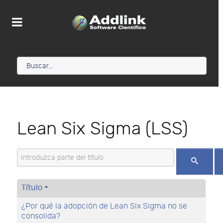
Lean Six Sigma (LSS)
Introduzca parte del título
Título
¿Por qué la adopción de Lean Six Sigma no se
consolida?