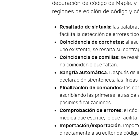
depuración de código de Maple, y e
regiones de edición de código y 
Resaltado de sintaxis:
las palabra
facilita la detección de errores tip
Coincidencia de corchetes:
al esc
uno existente, se resalta su contra
Coincidencia de comillas:
se resal
no coinciden o que faltan.
Sangría automática:
Después de in
declaración si/entonces, las líne
Finalización de comandos:
los co
escribiendo las primeras letras de
posibles finalizaciones.
Comprobación de errores:
el cód
medida que escribe, lo que facilita
Importación/exportación:
importe
directamente a su editor de código