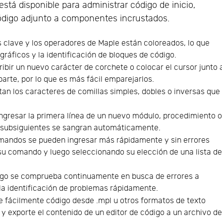
stá disponible para administrar código de inicio,
código adjunto a componentes incrustados.
s clave y los operadores de Maple están coloreados, lo que
ográficos y la identificación de bloques de código.
ribir un nuevo carácter de corchete o colocar el cursor junto 
parte, por lo que es más fácil emparejarlos.
tan los caracteres de comillas simples, dobles o inversas que
gresar la primera línea de un nuevo módulo, procedimiento 
as subsiguientes se sangran automáticamente.
mandos se pueden ingresar más rápidamente y sin errores
 su comando y luego seleccionando su elección de una lista d
igo se comprueba continuamente en busca de errores a
 la identificación de problemas rápidamente.
 fácilmente código desde .mpl u otros formatos de texto
 y exporte el contenido de un editor de código a un archivo d