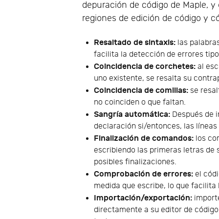
depuración de código de Maple, y e
regiones de edición de código y 
Resaltado de sintaxis:
las palabra
facilita la detección de errores tip
Coincidencia de corchetes:
al esc
uno existente, se resalta su contra
Coincidencia de comillas:
se resal
no coinciden o que faltan.
Sangría automática:
Después de in
declaración si/entonces, las líne
Finalización de comandos:
los co
escribiendo las primeras letras de
posibles finalizaciones.
Comprobación de errores:
el cód
medida que escribe, lo que facilita
Importación/exportación:
importe
directamente a su editor de código