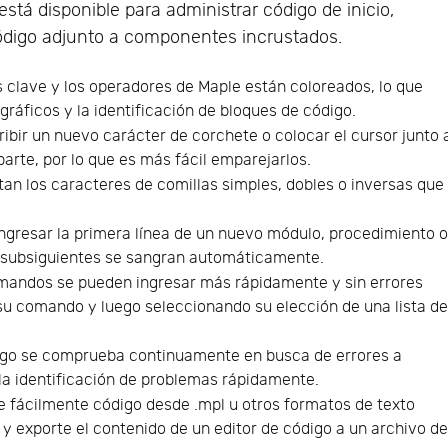
stá disponible para administrar código de inicio,
código adjunto a componentes incrustados.
s clave y los operadores de Maple están coloreados, lo que
ográficos y la identificación de bloques de código.
ribir un nuevo carácter de corchete o colocar el cursor junto 
parte, por lo que es más fácil emparejarlos.
tan los caracteres de comillas simples, dobles o inversas que
gresar la primera línea de un nuevo módulo, procedimiento 
as subsiguientes se sangran automáticamente.
mandos se pueden ingresar más rápidamente y sin errores
 su comando y luego seleccionando su elección de una lista d
igo se comprueba continuamente en busca de errores a
 la identificación de problemas rápidamente.
 fácilmente código desde .mpl u otros formatos de texto
 y exporte el contenido de un editor de código a un archivo d