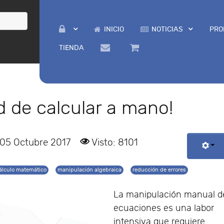
INICIO
NOTICIAS
PRO
TIENDA
ad de calcular a mano!
 05 Octubre 2017
Visto: 8101
álculo matemático
manipulación algebraica
reducción de errores
La manipulación manual d
ecuaciones es una labor
intensiva que requiere