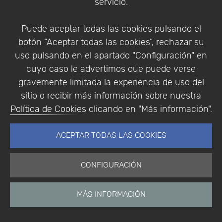
servicio.
algunos o todos los campos disponibles para copiar.
Tenga en cuenta que no todos los campos de la
Puede aceptar todas las cookies pulsando el
tabla de materiales están disponibles para copiar
botón “Aceptar todas las cookies”, rechazar su
en el material secundario.
uso pulsando en el apartado "Configuración" en
cuyo caso le advertimos que puede verse
gravemente limitada la experiencia de uso del
sitio o recibir más información sobre nuestra
Política de Cookies
clicando en "Más información".
Una vez creado, el usuario puede agregar datos
ACEPTAR TODAS LAS COOKIES
adicionales y registrar el nuevo material
secundario.
CONFIGURACIÓN
MÁS INFORMACIÓN