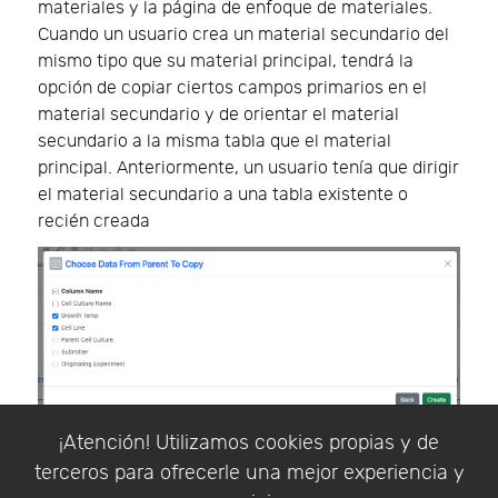
materiales y la página de enfoque de materiales.
Cuando un usuario crea un material secundario del
mismo tipo que su material principal, tendrá la
opción de copiar ciertos campos primarios en el
material secundario y de orientar el material
secundario a la misma tabla que el material
principal. Anteriormente, un usuario tenía que dirigir
el material secundario a una tabla existente o
recién creada
¡Atención! Utilizamos cookies propias y de
Cuando el usuario selecciona "Copiar datos
terceros para ofrecerle una mejor experiencia y
principales", la siguiente pantalla le permitirá elegir