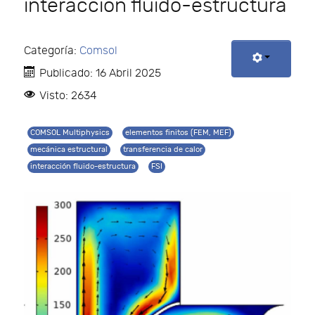
interacción fluido-estructura
Categoría:
Comsol
Publicado: 16 Abril 2025
Visto: 2634
COMSOL Multiphysics
elementos finitos (FEM, MEF)
mecánica estructural
transferencia de calor
interacción fluido-estructura
FSI