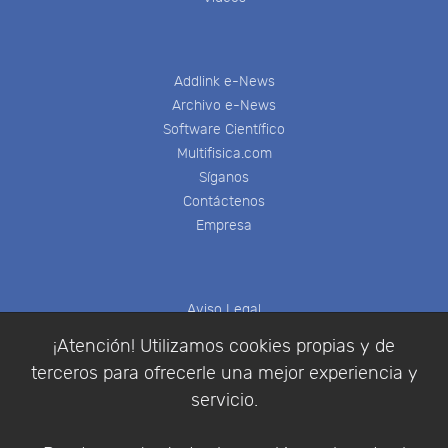
Addlink e-News
Archivo e-News
Software Científico
Multifisica.com
Síganos
Contáctenos
Empresa
Aviso Legal
Política de Cookies
¡Atención! Utilizamos cookies propias y de
Política de Privacidad
terceros para ofrecerle una mejor experiencia y
Condiciones de compra
servicio.
Identificarse
Registrarse