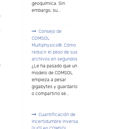
geoquímica. Sin
embargo, su...
e
n
Consejo de
COMSOL
l
Multiphysics®: Cómo
reducir el peso de sus
archivos en segundos
s
¿Le ha pasado que un
modelo de COMSOL
empieza a pesar
gigabytes y guardarlo
o compartirlo se...
Cuantificación de
Incertidumbre Inversa
(IUQ) en COMSOL