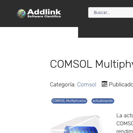
COMSOL Multiphy
Categoría:
Comsol
Publicad
COMSOL Multiphysics
actualización
La act
COMSOL
rendim