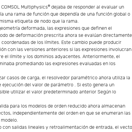
®
al COMSOL Multiphysics
dejaba de responder al evaluar un
a una rama de función que dependía de una función global o
a misma etiqueta de nodo que la rama.
 geometría deformada, las expresiones que definen el
nodo de deformación prescrita ahora se evalúan directament
as coordenadas de los límites. Este cambio puede producir
ón con las versiones anteriores si las expresiones involucran
e el límite y los dominios adyacentes. Anteriormente, el
rminaba promediando las expresiones evaluadas en los
izar casos de carga, el resolvedor paramétrico ahora utiliza la
 ejecución del valor de parámetro . Si esto genera un
ble utilizar el valor predeterminado anterior Según lo
salida para los modelos de orden reducido ahora almacenan
ectos, independientemente del orden en que se enumeran las
l modelo.
 con salidas lineales y retroalimentación de entrada, el vect