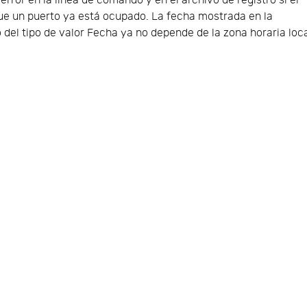
ror en la línea de comando y en el archivo de registro si el
que un puerto ya está ocupado. La fecha mostrada en la
o del tipo de valor Fecha ya no depende de la zona horaria loc