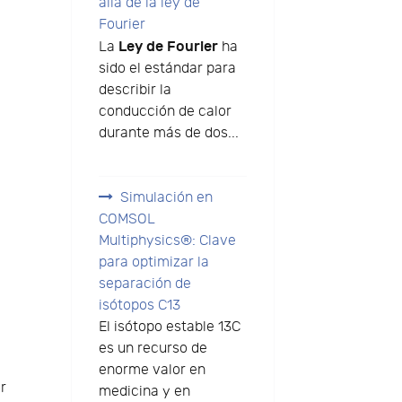
allá de la ley de
Fourier
Ley de Fourier
La
ha
sido el estándar para
describir la
e
conducción de calor
durante más de dos...
Simulación en
COMSOL
Multiphysics®: Clave
para optimizar la
separación de
isótopos C13
El isótopo estable 13C
es un recurso de
enorme valor en
or
medicina y en