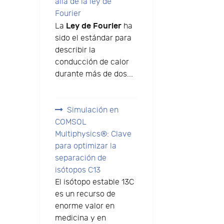
allá de la ley de
Fourier
Ley de Fourier
La
ha
sido el estándar para
describir la
conducción de calor
durante más de dos...
Simulación en
COMSOL
Multiphysics®: Clave
s
para optimizar la
separación de
isótopos C13
El isótopo estable 13C
es un recurso de
enorme valor en
medicina y en