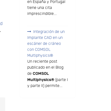
en España y Portugal
tiene una cita
imprescindible...
nd
,
Integración de un
Implante CAD en un
escáner de cráneo
con COMSOL
Multiphysics®
Un reciente post
publicado en el Blog
COMSOL
de
Multiphysics®
(parte I
y parte II) permite...