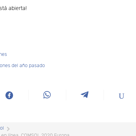
tá abierta!
o
enes
iones del año pasado
ol
ia en línea, COMSOL 2020 Europa