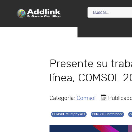
Presente su trab
línea, COMSOL 2
Categoría:
Comsol
Publicado
COMSOL Multiphysics
COMSOL Conference
c