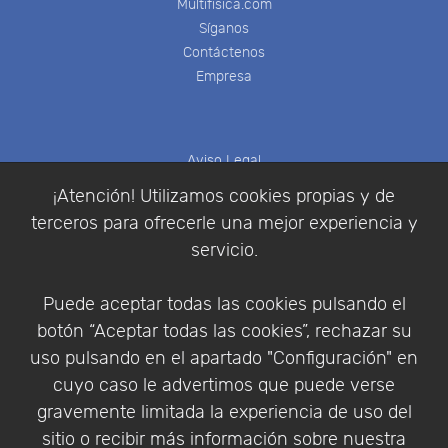
Multifisica.com
Síganos
Contáctenos
Empresa
Aviso Legal
Política de Cookies
¡Atención! Utilizamos cookies propias y de
Política de Privacidad
terceros para ofrecerle una mejor experiencia y
Condiciones de compra
servicio.
Identificarse
Registrarse
Puede aceptar todas las cookies pulsando el
botón “Aceptar todas las cookies”, rechazar su
uso pulsando en el apartado "Configuración" en
cuyo caso le advertimos que puede verse
Empresa
|
Aviso Legal
|
Política de Privacidad
|
gravemente limitada la experiencia de uso del
Política de Cookies
sitio o recibir más información sobre nuestra