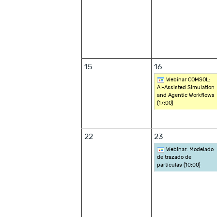
15
16
Webinar COMSOL:
AI-Assisted Simulation
and Agentic Workflows
(
17:00
)
22
23
Webinar: Modelado
de trazado de
partículas (
10:00
)