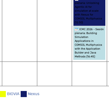
plenaria: Unlocking
Agentic AI for
simulation at scale
with Nexus for
COMSOL Multiphysics
(
12:30
)
ICMC 2026 - Sesión
plenaria: Building
Simulation
Applications in
COMSOL Multiphysics
with the Application
Builder and Java
Methods (
16:45
)
BIOVIA
Nexus