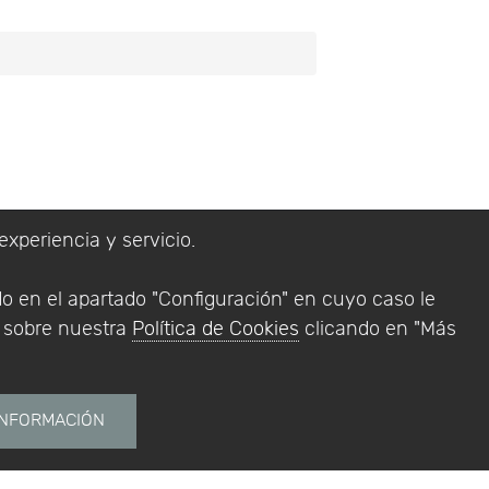
experiencia y servicio.
do en el apartado "Configuración" en cuyo caso le
n sobre nuestra
Política de Cookies
clicando en "Más
lítica de Privacidad
Addlink Software
INFORMACIÓN
s software para