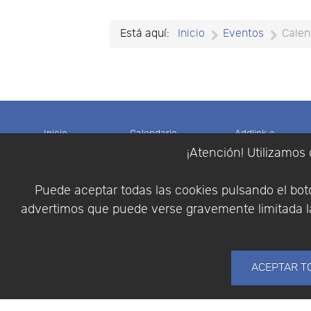
Está aquí:
Inicio
Eventos
Calen
Inicio
Calendario
Addlink e-
Noticias
Eventos
News
¡Atención! Utilizamos 
Etiquetas
Eventos
Archivo e-
Productos
pasados
News
Puede aceptar todas las cookies pulsando el botó
Soporte
Colaboradores
Software
advertimos que puede verse gravemente limitada la
Tienda
Encuestas
Científico
Cesta
Descargas
Multifisica.com
Videos
Síganos
Contáctenos
ACEPTAR T
Empresa