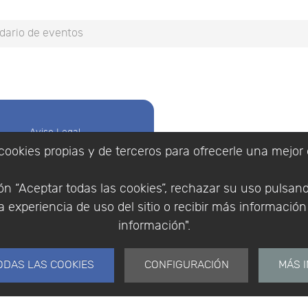
dario de eventos
Aviso Legal
Política de
cookies propias y de terceros para ofrecerle una mejor 
Cookies
Política de
n “Aceptar todas las cookies”, rechazar su uso pulsan
Privacidad
 experiencia de uso del sitio o recibir más informació
Empresa
|
Aviso Legal
|
Po
Condiciones
|
Política de Cookies
información".
de compra
© Copyright 1994 - 2026. 
Identificarse
Científico, S.L.
Registrarse
ODAS LAS COOKIES
CONFIGURACIÓN
MÁS 
Distribuidor de solucione
España y Portugal.