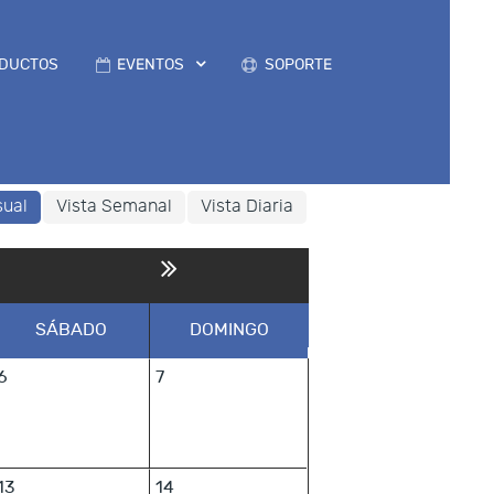
DUCTOS
EVENTOS
SOPORTE
sual
Vista Semanal
Vista Diaria
SÁBADO
DOMINGO
6
7
13
14