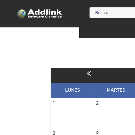
LUNES
MARTES
1
2
8
9