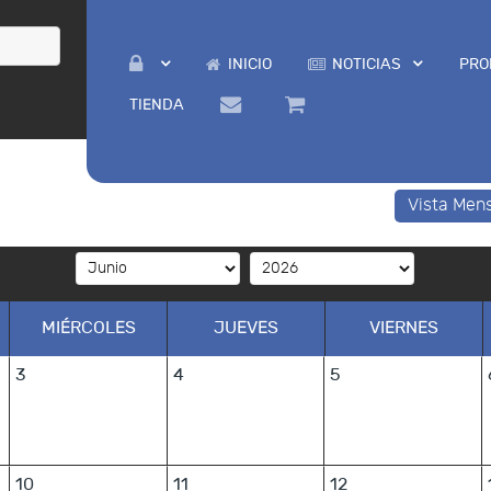
INICIO
NOTICIAS
PRO
TIENDA
Vista Men
MIÉRCOLES
JUEVES
VIERNES
3
4
5
10
11
12