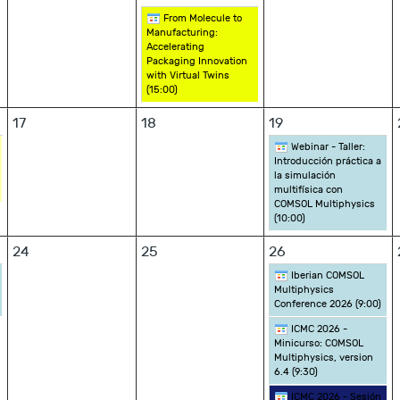
From Molecule to
Manufacturing:
Accelerating
Packaging Innovation
with Virtual Twins
(
15:00
)
17
18
19
Webinar - Taller:
Introducción práctica a
la simulación
multifísica con
COMSOL Multiphysics
(
10:00
)
24
25
26
Iberian COMSOL
Multiphysics
Conference 2026 (
9:00
)
ICMC 2026 -
Minicurso: COMSOL
Multiphysics, version
6.4 (
9:30
)
ICMC 2026 - Sesión