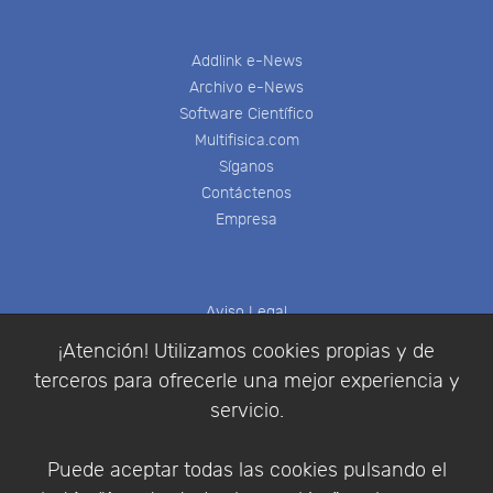
Addlink e-News
Archivo e-News
Software Científico
Multifisica.com
Síganos
Contáctenos
Empresa
Aviso Legal
Política de Cookies
¡Atención! Utilizamos cookies propias y de
Política de Privacidad
terceros para ofrecerle una mejor experiencia y
Condiciones de compra
servicio.
Identificarse
Registrarse
Puede aceptar todas las cookies pulsando el