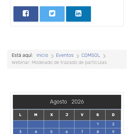
Está aquí:
Inicio
Eventos
COMSOL
Webinar: Modelado de trazado de partículas
Agosto
2026
L
M
X
J
V
S
D
1
2
3
4
5
6
7
8
9