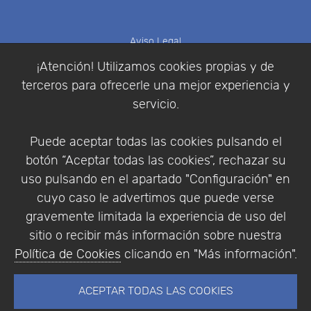
Aviso Legal
Política de Cookies
¡Atención! Utilizamos cookies propias y de
Política de Privacidad
terceros para ofrecerle una mejor experiencia y
Condiciones de compra
servicio.
Identificarse
Registrarse
Puede aceptar todas las cookies pulsando el
botón “Aceptar todas las cookies”, rechazar su
uso pulsando en el apartado "Configuración" en
cuyo caso le advertimos que puede verse
Empresa
|
Aviso Legal
|
Política de Privacidad
|
gravemente limitada la experiencia de uso del
Política de Cookies
sitio o recibir más información sobre nuestra
© Copyright 1994 - 2026. Addlink Software
Política de Cookies
clicando en "Más información".
Científico, S.L.
Distribuidor de soluciones software para España y
ACEPTAR TODAS LAS COOKIES
Portugal.