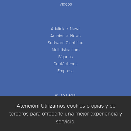
Videos
Addlink e-News
Archivo e-News
Software Científico
Multifisica.com
Síganos
Contáctenos
Empresa
Aviso Legal
Política de Cookies
¡Atención! Utilizamos cookies propias y de
Política de Privacidad
terceros para ofrecerle una mejor experiencia y
Condiciones de compra
servicio.
Identificarse
Registrarse