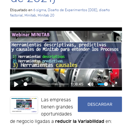
Etiquetado en
6 sigma
,
Diseño de Experimentos (DOE)
,
diseño
factorial
,
Minitab
,
Minitab 20
1:08:45
Play
Mute
Enter f
Las empresas
DESCARGAR
tienen grandes
oportunidades
reducir la Variabilidad
de negocio ligadas a
en: