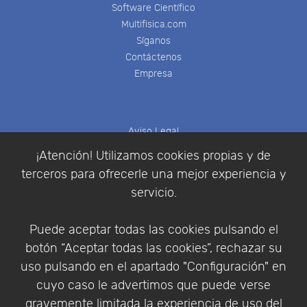
Software Científico
Multifisica.com
Síganos
Contáctenos
Empresa
Aviso Legal
Política de Cookies
¡Atención! Utilizamos cookies propias y de
Política de Privacidad
terceros para ofrecerle una mejor experiencia y
Condiciones de compra
servicio.
Identificarse
Registrarse
Puede aceptar todas las cookies pulsando el
botón “Aceptar todas las cookies”, rechazar su
uso pulsando en el apartado "Configuración" en
cuyo caso le advertimos que puede verse
Empresa
|
Aviso Legal
|
Política de Privacidad
|
gravemente limitada la experiencia de uso del