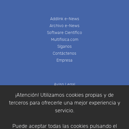
Addlink e-News
Archivo e-News
Software Científico
Multifisica.com
Síganos
Contáctenos
Empresa
Aviso Legal
Política de Cookies
¡Atención! Utilizamos cookies propias y de
Política de Privacidad
terceros para ofrecerle una mejor experiencia y
Condiciones de compra
servicio.
Identificarse
Registrarse
Puede aceptar todas las cookies pulsando el