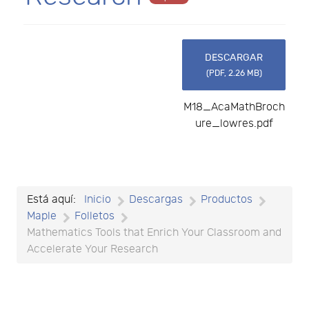
DESCARGAR
(
PDF,
2.26 MB
)
M18_AcaMathBroch
ure_lowres.pdf
Está aquí:
Inicio
Descargas
Productos
Maple
Folletos
Mathematics Tools that Enrich Your Classroom and
Accelerate Your Research