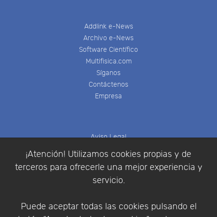
Addlink e-News
Archivo e-News
Software Científico
Multifisica.com
Síganos
Contáctenos
Empresa
Aviso Legal
Política de Cookies
¡Atención! Utilizamos cookies propias y de
Política de Privacidad
terceros para ofrecerle una mejor experiencia y
Condiciones de compra
servicio.
Identificarse
Registrarse
Puede aceptar todas las cookies pulsando el