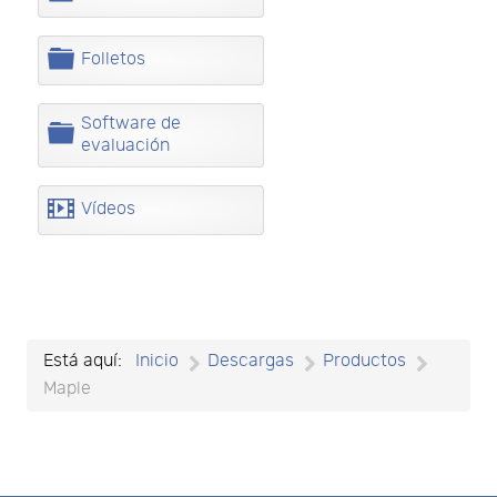
a
r
p
C
Folletos
e
a
×
- Maple
×
t
r
a
p
Software de
C
e
evaluación
a
t
r
a
p
v
Vídeos
e
i
t
d
a
e
o
Está aquí:
Inicio
Descargas
Productos
Maple