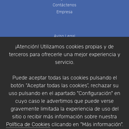
Contáctenos
Empresa
Aviso Legal
Política de Cookies
¡Atención! Utilizamos cookies propias y de
Política de Privacidad
terceros para ofrecerle una mejor experiencia y
Condiciones de compra
servicio.
Identificarse
Registrarse
Puede aceptar todas las cookies pulsando el
botón “Aceptar todas las cookies”, rechazar su
uso pulsando en el apartado "Configuración" en
cuyo caso le advertimos que puede verse
Empresa
|
Aviso Legal
|
Política de Privacidad
|
gravemente limitada la experiencia de uso del
Política de Cookies
sitio o recibir más información sobre nuestra
© Copyright 1994 - 2026. Addlink Software
Política de Cookies
clicando en "Más información".
Científico, S.L.