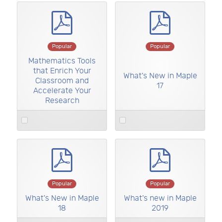
pdf
pdf
×
- - Folletos
×
Popular
Popular
Mathematics Tools
that Enrich Your
What's New in Maple
Classroom and
17
Accelerate Your
Research
Select
Select
an
an
item
item
pdf
pdf
Popular
Popular
What's New in Maple
What's new in Maple
18
2019