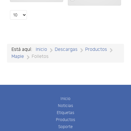
an
an
item
item
Select
the
number
of
documents
per
Está aquí:
Inicio
Descargas
Productos
page
Maple
Folletos
Inicio
Noticias
Etiquetas
Productos
Soporte