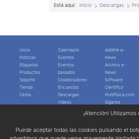
Está aquí:
Inicio
Descargas
Pr
Inicio
Calendario
Addlink e-
Noticias
Eventos
News
Etiquetas
Eventos
Archivo e-
Productos
pasados
News
Soporte
Colaboradores
Software
Tienda
Encuestas
Científico
Cesta
Descargas
Multifisica.com
Videos
Síganos
Contáctenos
¡Atención! Utilizamos 
Empresa
Puede aceptar todas las cookies pulsando el botó
advertimos que puede verse gravemente limitada la