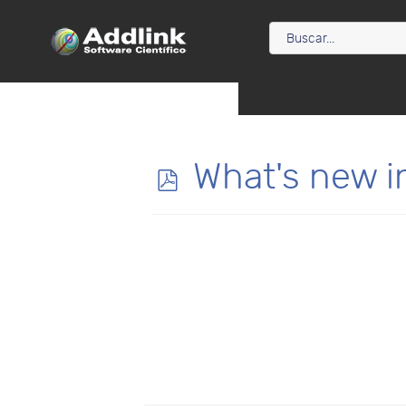
p
What's new i
d
f