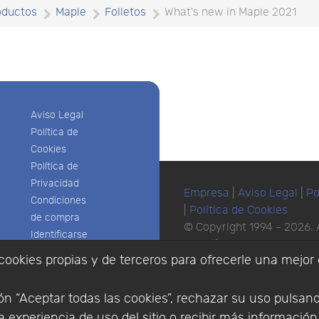
oductos
Maple
Folletos
What's new in Maple 2021
Aviso Legal
Política de
Cookies
Política de
Privacidad
Empresa
|
Aviso Legal
|
Po
Condiciones
|
Política de Cookies
de compra
© Copyright 1994 - 2026. 
Identificarse
Científico, S.L.
Registrarse
cookies propias y de terceros para ofrecerle una mejor 
Distribuidor de solucione
España y Portugal.
n “Aceptar todas las cookies”, rechazar su uso pulsan
 experiencia de uso del sitio o recibir más informació