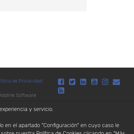
lítica de Privacidad
Addlink Software
experiencia y servicio.
s software para
do en el apartado "Configuración" en cuyo caso le
n sobre nuestra
Política de Cookies
clicando en "Más