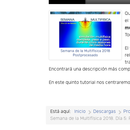
Play
Qu
el
mu
To
El
re
tr
Encontrará una descripción más compl
En este quinto tutorial nos centrarem
Está aquí:
Inicio
Descargas
Pr
Semana de la Multifísica 2018. Día 5