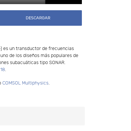
Mute
Enter fullscreen
DESCARGAR
o
) es un transductor de frecuencias
s uno de los diseños más populares de
ciones subacuáticas tipo SONAR.
018
.
do
COMSOL Multiphysics
.