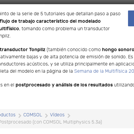
into de la serie de 5 tutoriales que detallan paso a paso
flujo de trabajo característico del modelado
ltifísico
, tomando como problema un transductor
npilz.
transductor Tonpilz
hongo sonor
(también conocido como
lativamente bajas y de alta potencia de emisión de sonido. E
ansductores acústicos, y se utiliza principalmente en aplica
eta del modelo en la página de la
Semana de la Multifísica 2
postprocesado y análisis de los resultados
os en el
utilizan
oductos
COMSOL
Vídeos
: Postprocesado (con COMSOL Multiphysics 5.3a)