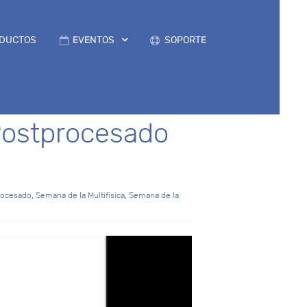
DUCTOS
EVENTOS
SOPORTE
 Postprocesado
rocesado
,
Semana de la Multifísica
,
Semana de la