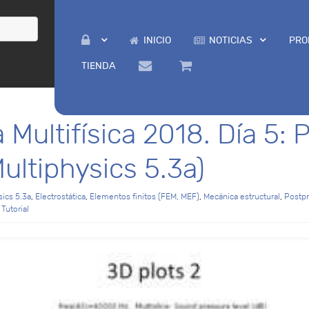
INICIO
NOTICIAS
PRO
TIENDA
 Multifísica 2018. Día 5:
ltiphysics 5.3a)
ics 5.3a
,
Electrostática
,
Elementos finitos (FEM, MEF)
,
Mecánica estructural
,
Postp
,
Tutorial