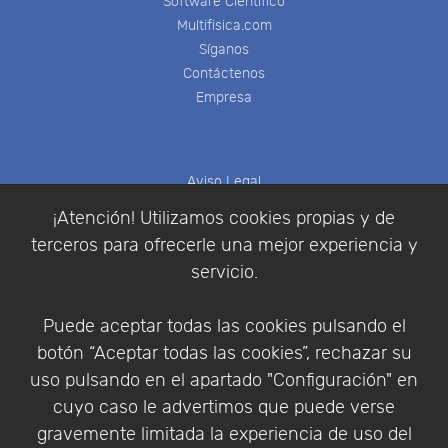
Software Científico
Multifisica.com
Síganos
Contáctenos
Empresa
Aviso Legal
Política de Cookies
¡Atención! Utilizamos cookies propias y de
Política de Privacidad
terceros para ofrecerle una mejor experiencia y
Condiciones de compra
servicio.
Identificarse
Registrarse
Puede aceptar todas las cookies pulsando el
botón “Aceptar todas las cookies”, rechazar su
uso pulsando en el apartado "Configuración" en
cuyo caso le advertimos que puede verse
Empresa
|
Aviso Legal
|
Política de Privacidad
|
gravemente limitada la experiencia de uso del